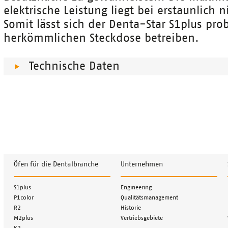
elektrische Leistung liegt bei erstaunlich
Somit lässt sich der Denta-Star S1plus pro
herkömmlichen Steckdose betreiben.
Technische Daten
Öfen für die Dentalbranche
Unternehmen
Navigation
Navigation
S1plus
Engineering
überspringen
überspringen
P1color
Qualitätsmanagement
R2
Historie
M2plus
Vertriebsgebiete