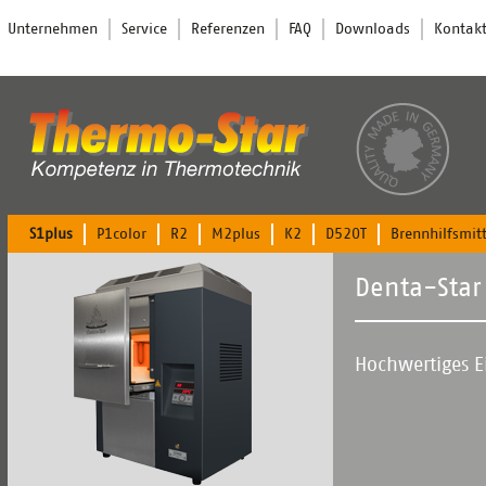
Navigation
Unternehmen
Service
Referenzen
FAQ
Downloads
Kontak
überspringen
Navigation
S1plus
P1color
R2
M2plus
K2
D520T
Brennhilfsmitt
überspringen
Denta-Star
Hochwertiges E