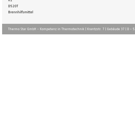
K2
D520T
Brennhilfsmittel
Thermo Star GmbH - Kompetenz in Thermotechnik | Krantzstr. 7 | Gebä̈ude 37 | D - 52